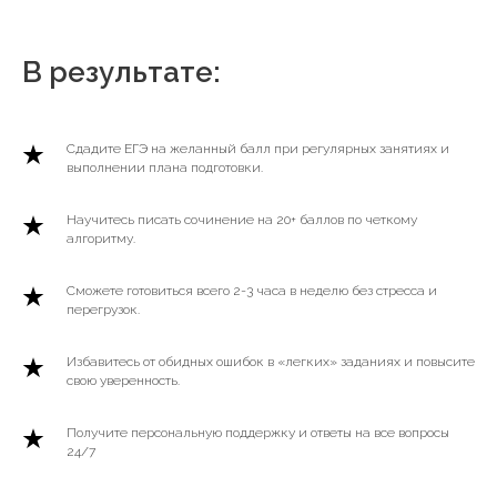
В результате:
Сдадите ЕГЭ на желанный балл при регулярных занятиях и
выполнении плана подготовки.
Научитесь писать сочинение на 20+ баллов по четкому
алгоритму.
Сможете готовиться всего 2-3 часа в неделю без стресса и
перегрузок.
Избавитесь от обидных ошибок в «легких» заданиях и повысите
свою уверенность.
Получите персональную поддержку и ответы на все вопросы
24/7