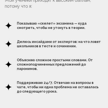
Мои ученики приходят к высоким баллам,
потому что я:
Показываю «скелет» экзамена — куда
смотреть, чтобы не утонуть в теории.
Делюсь инсайдами от экспертов: на что ловят
школьников в тесте и сочинении.
Объясняю сложное простыми словами. От
сложноподчиненных предложений до
паронимов.
Поддерживаю 24/7. Отвечаю на вопросы в
чате, чтобы ни одна проблема не оставалась
до следующего урока.